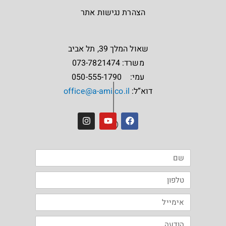
הצהרת נגישות אתר
שאול המלך 39, תל אביב
משרד: 073-7821474
עמי: 050-555-1790
דוא”ל:
office@a-ami.co.il
I
Y
F
n
o
a
s
u
c
t
t
e
a
u
b
g
b
o
r
e
o
a
k
m