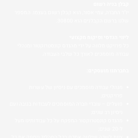
קבלן בניה רשום
יו"ר החברה, עמי אסור, הוא קבלן רשום בעצמו. המספר
שלנו ברשם הקבלנים הוא 30800.
ליווי הנדסי ופיקוח מקצועי
כל פרויקט מלווה על ידי מהנדס קונסטרוקטור ומנהלי
עבודה מוסמכים לאורך כל שלבי העבודה.
בחברתנו מועסקים:
מנהלי עבודה מוסמכים עם ניסיון של עשרות
פרויקטים;
פועלים – עובדי חברה המוסמכים לעבודות בגובה ועם
ניסיון רב שנים;
מהנדס קונסטרוקטור המפקח על כל עבודותינו מעל
ל-20 שנים;
צוות לשכה שילווה אתכם בכל התהליך ויספק את כל