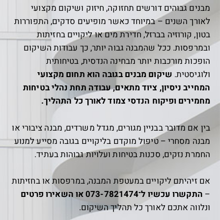
מבנים גבוהים דורשים תחזוקה, חיזוק ושיקום מקצועי
לאורך השנים – במיוחד כאשר מופיעים סדקים, התפוררות
בטון, קורוזיה בברזל, חדירת מים או ליקויים בחזיתות
ובמרפסות. ככל שהמבנה גבוה יותר, כך עבודות השיקום
הופכות מורכבות יותר מבחינה הנדסית, בטיחותית
ולוגיסטית.
שיקום מבנים בגובה הוא תחום מקצועי
המחייב ניסיון, ציוד מתאים, עבודה תחת נהלי בטיחות
מחמירים ופיקוח הנדסי צמוד לאורך כל התהליך.
בין אם מדובר בבניין מגורים, מגדל משרדים, מבנה ציבורי או
מבנה מסחרי – טיפול מוקדם בליקויים בגובה מסייע למנוע
החמרת נזקים, סכנות בטיחות ועלויות גבוהות בעתיד.
אם זיהיתם ליקויים במעטפת המבנה, במרפסות או בחזיתות
–
התקשרו עכשיו ל־073-7821474 או השאירו פרטים
ונלווה אתכם לאורך כל תהליך השיקום.