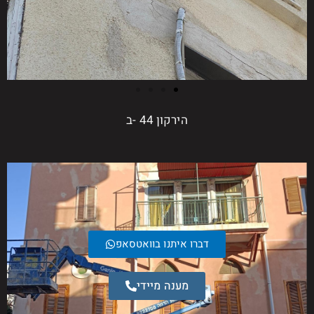
הירקון 44 -ב
דברו איתנו בוואטסאפ
מענה מיידי